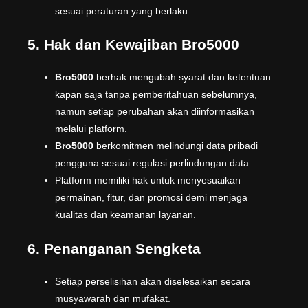
sesuai peraturan yang berlaku.
5. Hak dan Kewajiban Bro5000
Bro5000
berhak mengubah syarat dan ketentuan
kapan saja tanpa pemberitahuan sebelumnya,
namun setiap perubahan akan diinformasikan
melalui platform.
Bro5000
berkomitmen melindungi data pribadi
pengguna sesuai regulasi perlindungan data.
Platform memiliki hak untuk menyesuaikan
permainan, fitur, dan promosi demi menjaga
kualitas dan keamanan layanan.
6. Penanganan Sengketa
Setiap perselisihan akan diselesaikan secara
musyawarah dan mufakat.